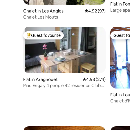
Flat in F
a
Large apa
Chalet in Les Angles
4.92 out of 5 average r
4.92 (97)
south-fac
Chalet Les Mouts
Guest favourite
Guest fa
Top guest favourite
Guest fa
Flat in Aragnouet
4.93 out of 5 average ra
4.93 (274)
Piau Engaly 4 people 42 residence Club
Engaly 2
Flat in Lo
Chalet d'