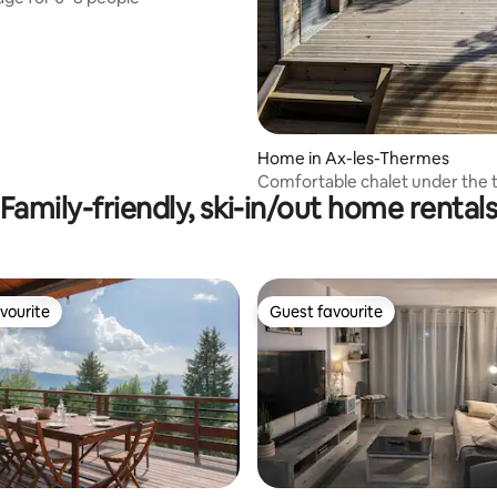
Home in Ax-les-Thermes
Comfortable chalet under the t
Family-friendly, ski-in/out home rental
mountain view
vourite
Guest favourite
vourite
Guest favourite