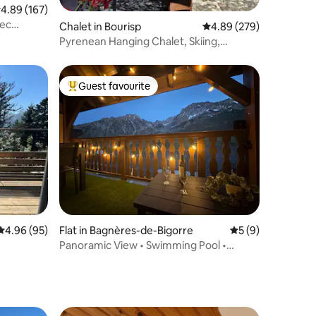
.89 out of 5 average rating, 167 reviews
4.89 (167)
vec
Chalet in Bourisp
4.89 out of 5 average r
4.89 (279)
Pyrenean Hanging Chalet, Skiing,
Balneotherapy
Guest favourite
Top guest favourite
4.96 out of 5 average rating, 95 reviews
4.96 (95)
Flat in Bagnères-de-Bigorre
5 out of 5 average
5 (9)
Panoramic View • Swimming Pool •
Covered Parking