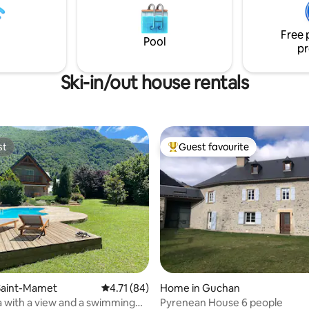
de à toutes les activités. Un
fait pour se retrouver, respirer
Free 
er pleinement de la montagne.
Pool
pr
Ski-in/out house rentals
st
Guest favourite
st
Top guest favourite
rating, 13 reviews
Saint-Mamet
4.71 out of 5 average rating, 84 reviews
4.71 (84)
Home in Guchan
la with a view and a swimming
Pyrenean House 6 people