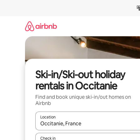
Skip
to
content
Ski-in/Ski-out holiday
rentals in Occitanie
Find and book unique ski-in/out homes on
Airbnb
Location
When results are available, navigate with the up 
Check in