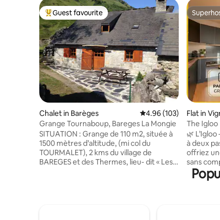
Guest favourite
Superho
Top guest favourite
Superho
Chalet in Barèges
4.96 out of 5 average ra
4.96 (103)
Flat in Vi
Grange Tournaboup, Bareges La Mongie
The Igloo 
Cycling
SITUATION : Grange de 110 m2, située à
🌿 L’Iglo
1500 mètres d’altitude, (mi col du
à deux pas
TOURMALET), 2 kms du village de
offriez u
BAREGES et des Thermes, lieu- dit « Les
sans comp
Popul
Granges de TOURNABOUP », à 200
emplaceme
mètres du départ des pistes de ski «
apparteme
STATION BAREGES- LA MONGIE» et
village c
randonnées pédestres – Aux portes du
minutes à pie
NEOUVIELLE Ménage si vous le souhaitez
profitez d
en fin de séjour 78€ Location de draps
sommets, 