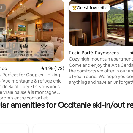
st
Guest favourite
st
Top guest favourite
Flat in Porté-Puymorens
4
Cozy high mountain apartment
views
Come and enjoy the Alta Cerd
ting, 103 reviews
gnec
4.95 out of 5 average rating, 178 reviews
4.95 (178)
the comforts we offer in our 
• Perfect for Couples – Hiking &
all year round. We hope you don
o – Vue montagne & refuge chic
anything and have an unforgett
 de Saint-Lary Et si vous vous
in a privileged high mountain se
ne vraie pause à la montagne…
(1600 m). We invite you to disc
romis entre confort et
small village of Porté-Puymore
ar amenities for Occitanie ski-in/out r
nt ? Bienvenue à L’Igloo, un
Querol valley, with spectacular 
nt élégant niché dans le
the Carlit massif and one of th
alme de Vignec, à quelques
beautiful lake areas in the regio
d de Saint-Lary. Ici, vous
minutes walk from the chairlift 
’un balcon avec vue sur les
of the ski resort, and 20 minut
d’un cadre paisible et d’un
Puigcerdà and Andorra.