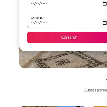
Check out
Search
Guests agree: