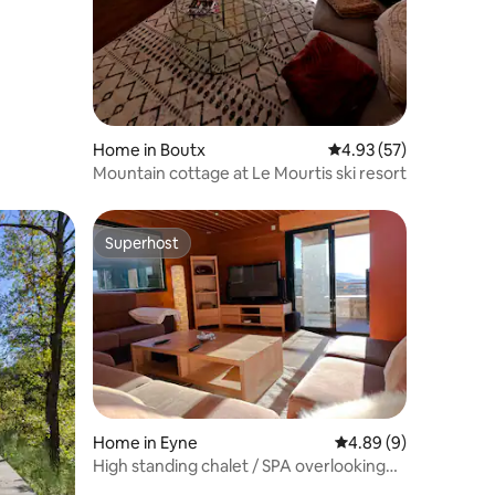
Home in Boutx
4.93 out of 5 average 
4.93 (57)
Mountain cottage at Le Mourtis ski resort
Superhost
Superhost
Home in Eyne
4.89 out of 5 average
4.89 (9)
High standing chalet / SPA overlooking
the valley