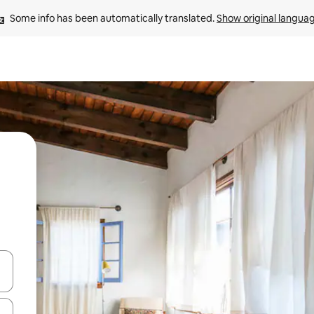
Some info has been automatically translated. 
Show original langua
and down arrow keys or explore by touch or swipe gestures.