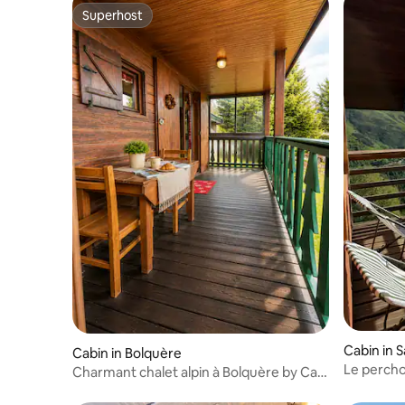
Superhost
Superhost
Cabin in 
Cabin in Bolquère
Le perchoi
Charmant chalet alpin à Bolquère by CaL
QuEROL