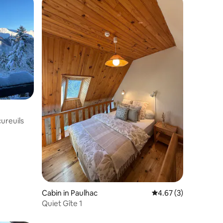
ureuils
Cabin in Paulhac
4.67 out of 5 average
4.67 (3)
Quiet Gîte 1