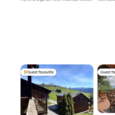
(linen included)
Guest favourite
Guest fa
Top guest favourite
Guest fa