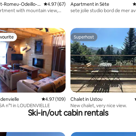
ont-Romeu-Odeillo-Vi
4.97 out of 5 average rating, 67 reviews
4.97 (67)
Apartment in Sète
4
rtment with mountain view,
sete jolie studio bord de mer a
ating, 97 reviews
ing
parking 3 pers
vourite
Superhost
vourite
Superhost
ting, 274 reviews
udenvielle
4.97 out of 5 average rating, 109 reviews
4.97 (109)
Chalet in Ustou
ISA n°1 in LOUDENVIELLE
New chalet, very nice view.
Ski-in/out cabin rentals