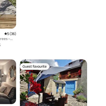
5 out of 5 average rating, 36 reviews
5 (36)
rees –
s
Guest favourite
Guest favourite