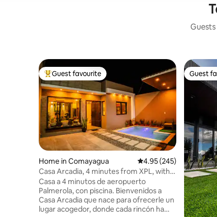
T
Guests 
Guest favourite
Guest fa
Top guest favourite
Guest fa
Home in Comayagua
4.95 out of 5 average ra
4.95 (245)
Casa Arcadia, 4 minutes from XPL, with a
private pool
Casa a 4 minutos de aeropuerto
Palmerola, con piscina. Bienvenidos a
Casa Arcadia que nace para ofrecerle un
lugar acogedor, donde cada rincón ha