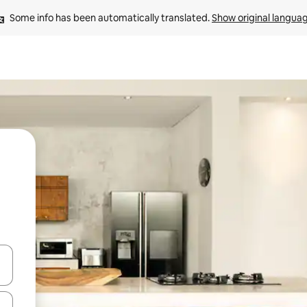
Some info has been automatically translated. 
Show original langua
and down arrow keys or explore by touch or swipe gestures.