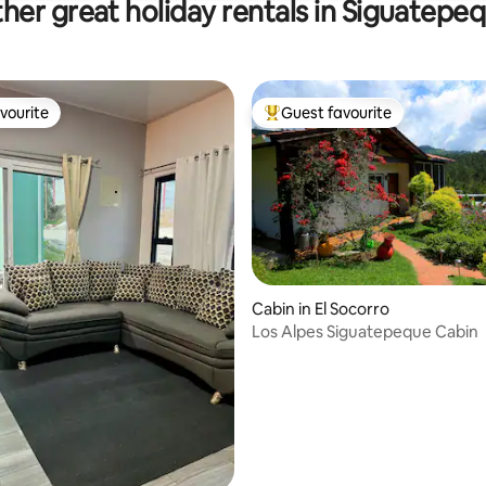
her great holiday rentals in Siguatepe
vourite
Guest favourite
vourite
Top guest favourite
Cabin in El Socorro
Los Alpes Siguatepeque Cabin