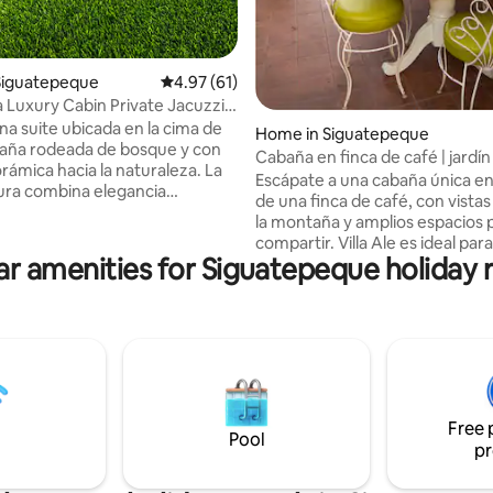
Siguatepeque
4.97 out of 5 average rating, 61 reviews
4.97 (61)
Luxury Cabin Private Jacuzzi
na suite ubicada en la cima de
Home in Siguatepeque
aña rodeada de bosque y con
Cabaña en finca de café | jardín 
rámica hacia la naturaleza. La
montaña
Escápate a una cabaña única e
ura combina elegancia
de una finca de café, con vistas
ránea con calidez de
la montaña y amplios espacios 
rio de
compartir. Villa Ale es ideal para: Familias
cho que permiten que el paisaje
ar amenities for Siguatepeque holiday r
que buscan tranquilidad Celeb
erior. Suite de lujo y
especiales y reuniones privada
 discreta, iluminación cálida,
íntimas y eventos pequeños La
e líneas modernas. Todo
propiedad combina elegancia,
ara que el verdadero
naturaleza, privacidad y comod
sta sea el entorno natural,
un solo lugar. Diseñada con 3
o en un lienzo vivo desde cada
habitaciones amplias, ideales pa
la casa
cómodamente a 10 huéspedes. U
Free 
espacio que equilibra la tranquil
Pool
pr
distinción.🏡