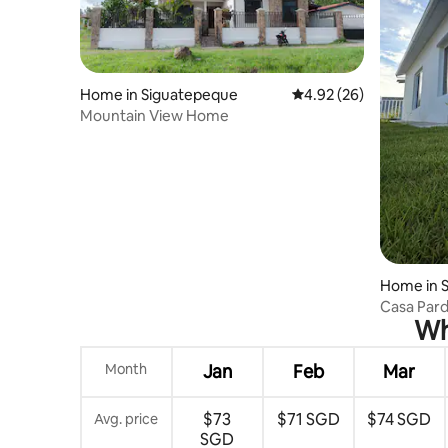
Home in Siguatepeque
4.92 out of 5 average r
4.92 (26)
Mountain View Home
Home in 
Casa Pard
Wh
Month
Jan
Feb
Mar
$73
$71 SGD
$74 SGD
Avg. price
SGD