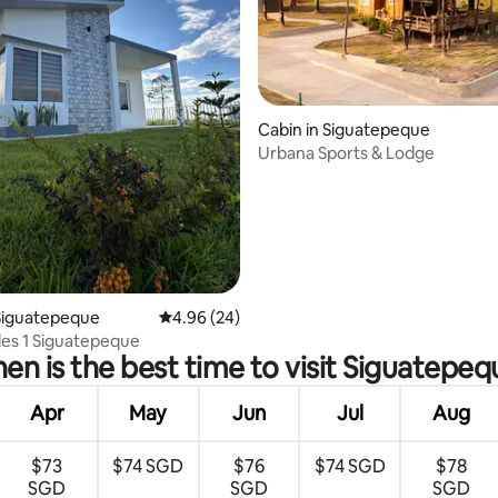
ating, 26 reviews
Cabin in Siguatepeque
Urbana Sports & Lodge
Siguatepeque
4.96 out of 5 average rating, 24 reviews
4.96 (24)
es 1 Siguatepeque
en is the best time to visit Siguatepeq
Apr
May
Jun
Jul
Aug
$73
$74 SGD
$76
$74 SGD
$78
SGD
SGD
SGD