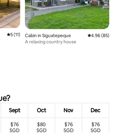
5 out of 5 average rating, 11 reviews
5 (11)
Cabin in Siguatepeque
4.96 out of 5 average 
4.96 (85)
A relaxing country house
ue?
Sept
Oct
Nov
Dec
$76
$80
$76
$76
SGD
SGD
SGD
SGD