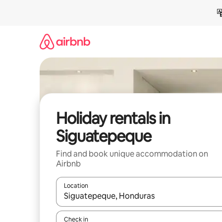
Skip
to
content
Holiday rentals in
Siguatepeque
Find and book unique accommodation on
Airbnb
Location
When results are available, navigate with the up 
Check in