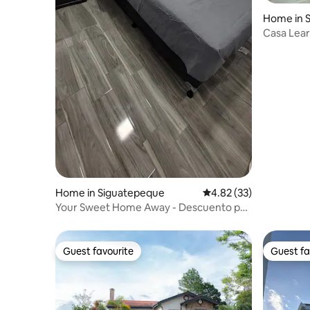
Home in 
Casa Lear
relaxing
Home in Siguatepeque
4.82 out of 5 average 
4.82 (33)
Your Sweet Home Away - Descuento por
mes
Guest favourite
Guest fa
Guest favourite
Guest fa