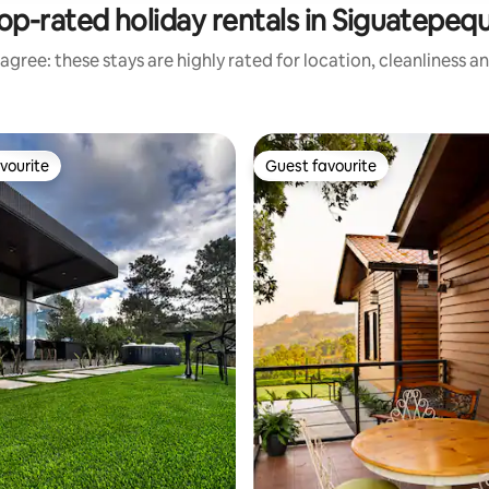
op-rated holiday rentals in Siguatepeq
agree: these stays are highly rated for location, cleanliness a
vourite
Guest favourite
vourite
Guest favourite
ting, 245 reviews