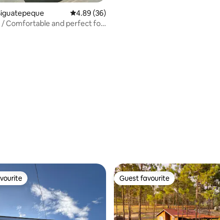
Siguatepeque
4.89 out of 5 average rating, 36 reviews
4.89 (36)
 / Comfortable and perfect for
rating, 33 reviews
vourite
Guest favourite
vourite
Guest favourite