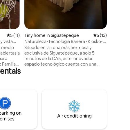
5 out of 5 average rating, 11 reviews
5 (11)
Tiny home in Siguatepeque
5 out of 5 average 
5 (13)
y vista
Naturaleza•Tecnologia Bañera •Kiosko•
Privado•Paz
n medio
Situado en la zona más hermosa y
 abiertas a
exclusiva de Siguatepeque, a solo 5
para
minutos de la CA5, este innovador
espacio tecnológico cuenta con una
entals
raciones
máquina de espresso, un inodoro
s Bodas
japonés, papelera y basureros
automáticos. Disfruta de un balcón
privado y una bañera tipo Jacuzzi con
idad en
impresionantes vistas, además de una
cocina y sala de estar. La acogedora área
ra alojar
de fogata con parrilla es ideal para tus
n
reuniones, donde podrás admirar un
parking on
idad y
hermoso jardín solar LED de tulipanes
Air conditioning
emises
con un rico café artesanal.